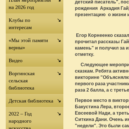
План мероприятий
детский писатель", по
на 2026 год
рождения Аркадия Гай
презентацию о жизни 
Клубы по
интересам
Егор Корнеенко сказал
«Мы этой памяти
прочитал рассказы Гай
верны»
камень" и получил за 
отметку.
Видео
Следующее мероприя
сказкам. Ребята актив
Воргинская
викторине "Объяснялк
сельская
первого раза участники
библиотека
раза 2 балла, а с третье
Первое место в викто
Детская библиотека
Бакустина Лера, второ
Евсеевой Нади, а трет
2022 – Год
Ситкина Дани. Очень и
народного
"недели". Это были с
искусства