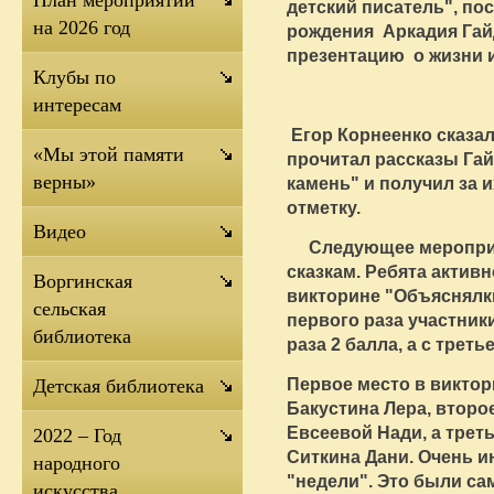
План мероприятий
детский писатель", по
на 2026 год
рождения Аркадия Гай
презентацию о жизни 
Клубы по
интересам
Егор Корнеенко сказал
«Мы этой памяти
прочитал рассказы Гай
верны»
камень" и получил за 
отметку.
Видео
Следующее мероприя
сказкам. Ребята актив
Воргинская
викторине "Объяснялк
сельская
первого раза участники
библиотека
раза 2 балла, а с третье
Первое место в викто
Детская библиотека
Бакустина Лера, второ
Евсеевой Нади, а трет
2022 – Год
Ситкина Дани. Очень и
народного
"недели". Это были с
искусства