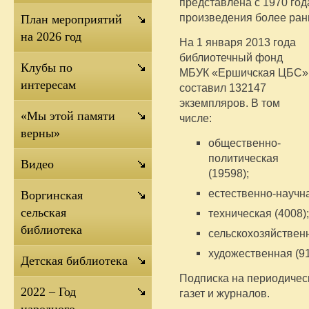
представлена с 1970 го
произведения более ранн
План мероприятий
на 2026 год
На 1 января 2013 года
библиотечный фонд
Клубы по
МБУК «Ершичская ЦБС»
интересам
составил 132147
экземпляров. В том
«Мы этой памяти
числе:
верны»
общественно-
политическая
Видео
(19598);
естественно-научна
Воргинская
сельская
техническая (4008);
библиотека
сельскохозяйственн
художественная (91
Детская библиотека
Подписка на периодичес
2022 – Год
газет и журналов.
народного