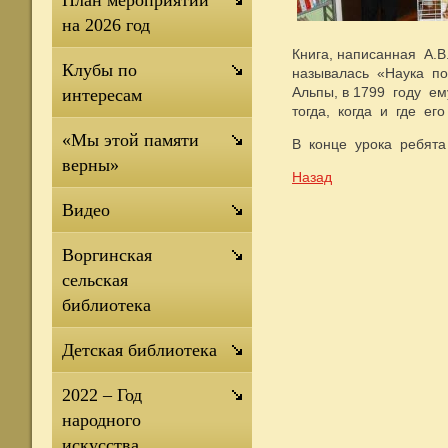
План мероприятий
на 2026 год
Книга, написанная А
Клубы по
называлась «Наука по
Альпы, в 1799 году е
интересам
тогда, когда и где е
«Мы этой памяти
В конце урока ребята
верны»
Назад
Видео
Воргинская
сельская
библиотека
Детская библиотека
2022 – Год
народного
искусства