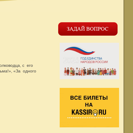
олководца, с его
тьма!», «За одного