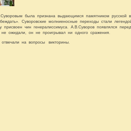
.В.Суворовым была признана выдающимся памятником русской 
беждать». Суворовские молниеносные переходы стали легендо
му присвоен чин генералиссимуса. А.В.Суворов появлялся пер
го не ожидали, он не проигрывал ни одного сражения.
 отвечали на вопросы викторины.