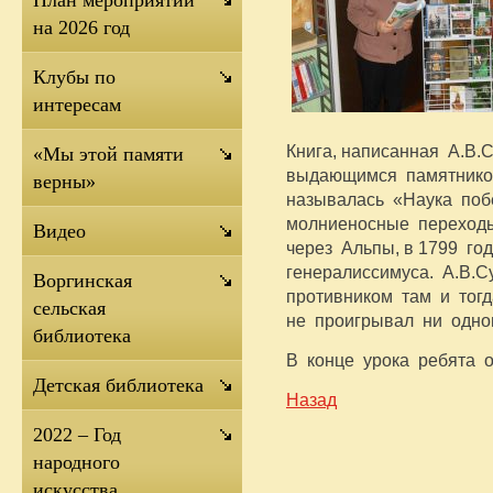
План мероприятий
на 2026 год
Клубы по
интересам
Книга, написанная А.В
«Мы этой памяти
выдающимся памятнико
верны»
называлась «Наука поб
молниеносные переходы
Видео
через Альпы, в 1799 го
генералиссимуса. А.В.
Воргинская
противником там и тогд
сельская
не проигрывал ни одно
библиотека
В конце урока ребята 
Детская библиотека
Назад
2022 – Год
народного
искусства