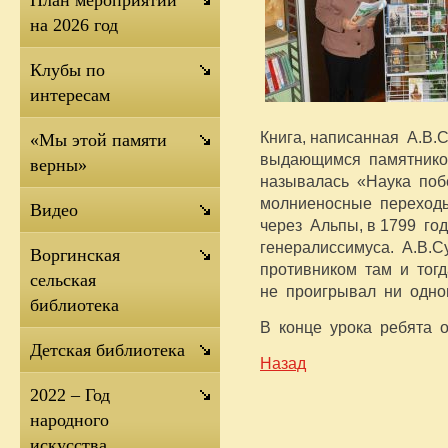
План мероприятий
на 2026 год
Клубы по
интересам
Книга, написанная А.В
«Мы этой памяти
выдающимся памятнико
верны»
называлась «Наука поб
молниеносные переходы
Видео
через Альпы, в 1799 го
генералиссимуса. А.В.
Воргинская
противником там и тогд
сельская
не проигрывал ни одно
библиотека
В конце урока ребята 
Детская библиотека
Назад
2022 – Год
народного
искусства