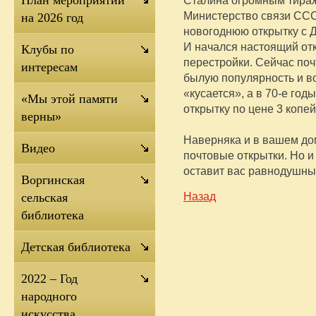
План мероприятий
Министерство связи СС
на 2026 год
новогоднюю открытку с Д
И начался настоящий от
Клубы по
перестройки. Сейчас по
интересам
былую популярность и во
«кусается», а в 70-е го
«Мы этой памяти
открытку по цене 3 копей
верны»
Наверняка и в вашем до
Видео
почтовые открытки. Но и
оставит вас равнодушны
Воргинская
Назад
сельская
библиотека
Детская библиотека
2022 – Год
народного
искусства