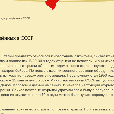
а для рождённых в СССР
ждённых в СССР
В. Сталин предвзято относился к новогодним открыткам, считал их
а и пошлости». В 20-30-х годах открытки не печатали, и они исче
енной войны открытки «С новым годом!» снова стали выпускать – д
о настроя бойцов. Почтовые открытки военного времени объединял
ытки кому-то наверху опять помешали. Переломным стал 1953 год:
ажом – 15 млн экземпляров – Министерство связи СССР выпустил
 Дедом Морозом и детьми на санках. И начался настоящий открыт
ройки. Сейчас почтовые открытки утратили свою былую популярно
 цена их «кусается», а в 70-е годы можно было купить хорошую отк
омашнем архиве есть старые почтовые открытки. Но и выставка в б
ым.