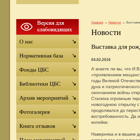
Главная
Новости
Выставк
Новости
О нас
Выставка для ро
Нормативная база
04.02.2016
А знаете ли вы, что И.
Фонды ЦБС
«проявлением мещанств
годы Великой Отечеств
Библиотеки ЦБС
духа и патриотическог
окончанием войны откр
Архив мероприятий
Сталина огромным тир
новогоднюю открытку с
продолжался до перест
Фотогалерея
востребованность. Да и
копейки.
Книга отзывов
Наверняка и в вашем д
оставит вас равнодушн