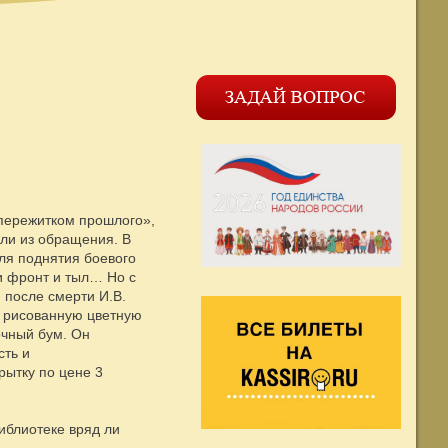
 «пережитком прошлого»,
зли из обращения. В
ля поднятия боевого
и фронт и тыл… Но с
 после смерти И.В.
о рисованную цветную
очный бум. Он
сть и
рытку по цене 3
иблиотеке вряд ли