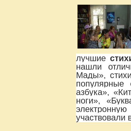
лучшие
стих
нашли отлич
Мады», стих
популярные 
азбука», «Ки
ноги», «Бук
электронную 
участвовали 