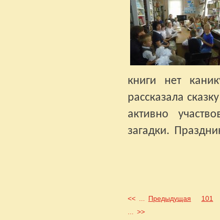
книги нет каник
рассказала сказк
активно участво
загадки.
Праздник
<<
...
Предыдущая
101
...
>>