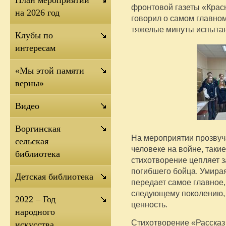
План мероприятий
фронтовой газеты «Красн
на 2026 год
говорил о самом главном
тяжелые минуты испыта
Клубы по
интересам
«Мы этой памяти
верны»
Видео
Воргинская
На мероприятии прозвуч
сельская
человеке на войне, таки
библиотека
стихотворение цепляет з
погибшего бойца. Умирая
Детская библиотека
передает самое главное, 
следующему поколению, н
2022 – Год
ценность.
народного
Стихотворение «Рассказ 
искусства