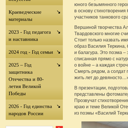
юного безымянного героя
в основу стихотворения 
Краеведческие
участников танкового ср
материалы
Вершиной творчества А
2023 - Год педагога
Твардовского многие счи
и наставника
Стоит только назвать им
образ Василия Теркина, 
2024 год - Год семьи
и балагура. Это поэма –
списанная прямо с натур
2025 – Год
о войне – а каждая стро
Смерть рядом, а солдат 
защитника
жить лет до девяносто…»
Отечества и 80-
летия Великой
В презентации, подгото
Победы
представлены фотоматер
Прозвучат стихотворени
2026 - Год единства
краю и теме Великой Оте
из поэмы «Василий Терк
народов России