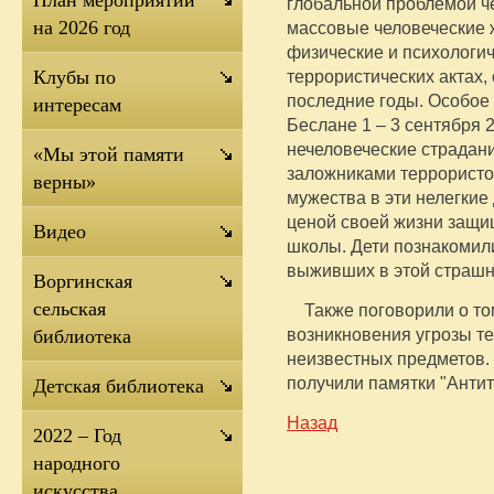
План мероприятий
глобальной проблемой че
на 2026 год
массовые человеческие 
физические и психологич
террористических актах,
Клубы по
последние годы. Особое
интересам
Беслане 1 – 3 сентября 2
нечеловеческие страдан
«Мы этой памяти
заложниками террористов
верны»
мужества в эти нелегкие
ценой своей жизни защи
Видео
школы. Дети познакомил
выживших в этой страшн
Воргинская
сельская
Также поговорили о том,
возникновения угрозы т
библиотека
неизвестных предметов.
получили памятки "Антит
Детская библиотека
Назад
2022 – Год
народного
искусства